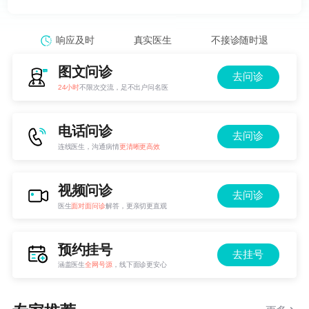
响应及时
真实医生
不接诊随时退
图文问诊
去问诊
24小时
不限次交流，足不出户问名医
电话问诊
去问诊
连线医生，沟通病情
更清晰更高效
视频问诊
去问诊
医生
面对面问诊
解答，更亲切更直观
预约挂号
去挂号
涵盖医生
全网号源
，线下面诊更安心