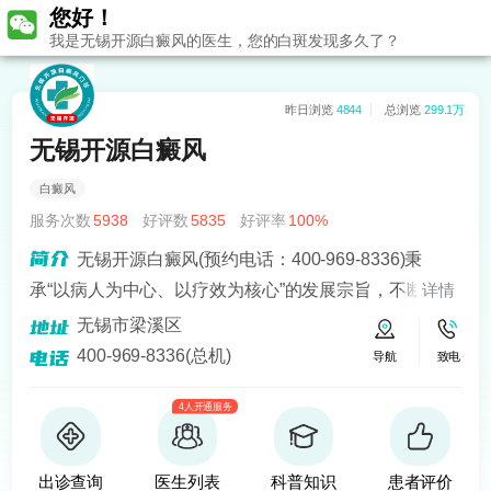
您好！
无锡开源白癜风
我是无锡开源白癜风的医生，您的白斑发现多久了？
昨日浏览
4844
总浏览
299.1万
无锡开源白癜风
白癜风
服务次数
5938
好评数
5835
好评率
100%
无锡开源白癜风(预约电话：400-969-8336)秉
承“以病人为中心、以疗效为核心”的发展宗旨，不断引进
详情
人才、设备，立志以优质化的服务品质和医疗水平倾力
无锡市梁溪区
打造白癜风治疗品牌。
400-969-8336(总机)
导航
致电
4人开通服务
出诊查询
医生列表
科普知识
患者评价