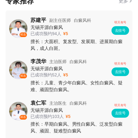
专家推荐
更多
苏建平
副主任医师
白癜风科
明天有号
无锡开源白癜风
去挂号
已成功预约94人
¥5
精选
擅长：大面积、复发型、发展期、进展期白癜
风，成人白斑。
李茂华
主治医师
白癜风科
明天有号
无锡开源白癜风
去挂号
已成功预约52人
¥5
精选
擅长：儿童、青少年白癜风、女性白癜风、疑
难、顽固型白癜风。
袁仁军
主治医生
白癜风科
明天有号
无锡开源白癜风
去挂号
已成功预约103人
¥5
精选
擅长：早期白癜风、男性白癜风、泛发型白癜
风、顽固、疑难型白癜风