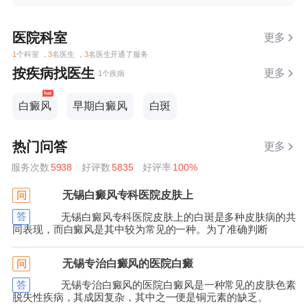
医院科室
更多
1
个科室 ，
3
名医生 ，
3
名医生开通了服务
按疾病找医生
更多
1个疾病
白癜风
早期白癜风
白斑
热门问答
更多
服务次数
5938
好评数
5835
好评率
100%
无锡白癜风专科医院皮肤上
问
答
无锡白癜风专科医院皮肤上的白斑是多种皮肤病的共
同表现，而白癜风是其中较为常见的一种。为了准确判断
无锡专治白癜风的医院白癜
问
答
无锡专治白癜风的医院白癜风是一种常见的皮肤色素
脱失性疾病，其成因复杂，其中之一便是铜元素的缺乏。