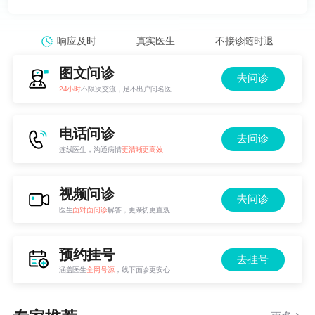
响应及时
真实医生
不接诊随时退
图文问诊
去问诊
24小时
不限次交流，足不出户问名医
电话问诊
去问诊
连线医生，沟通病情
更清晰更高效
视频问诊
去问诊
医生
面对面问诊
解答，更亲切更直观
预约挂号
去挂号
涵盖医生
全网号源
，线下面诊更安心