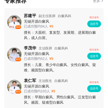
专家推荐
更多
苏建平
副主任医师
白癜风科
明天有号
无锡开源白癜风
去挂号
已成功预约94人
¥5
精选
擅长：大面积、复发型、发展期、进展期白癜
风，成人白斑。
李茂华
主治医师
白癜风科
明天有号
无锡开源白癜风
去挂号
已成功预约52人
¥5
精选
擅长：儿童、青少年白癜风、女性白癜风、疑
难、顽固型白癜风。
袁仁军
主治医生
白癜风科
明天有号
无锡开源白癜风
去挂号
已成功预约103人
¥5
精选
擅长：早期白癜风、男性白癜风、泛发型白癜
风、顽固、疑难型白癜风