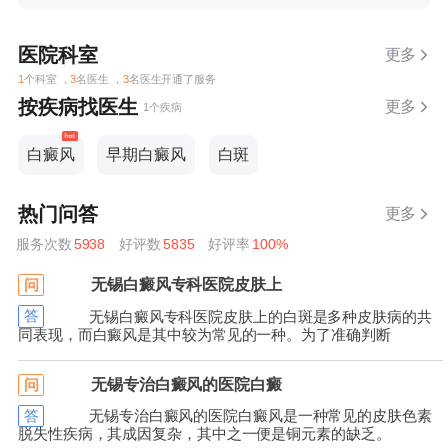
医院科室
更多
1
个科室 ，
3
名医生 ，
3
名医生开通了服务
按疾病找医生
更多
1个疾病
白癜风
早期白癜风
白斑
热门问答
更多
服务次数
5938
好评数
5835
好评率
100%
无锡白癜风专科医院皮肤上
问
答
无锡白癜风专科医院皮肤上的白斑是多种皮肤病的共
同表现，而白癜风是其中较为常见的一种。为了准确判断
无锡专治白癜风的医院白癜
问
答
无锡专治白癜风的医院白癜风是一种常见的皮肤色素
脱失性疾病，其成因复杂，其中之一便是铜元素的缺乏。