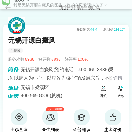
我是无锡开源白癜风的医生，您的白斑发现多久了？
无锡开源白癜风
昨日浏览
4844
总浏览
299.1万
无锡开源白癜风
白癜风
服务次数
5938
好评数
5835
好评率
100%
无锡开源白癜风(预约电话：400-969-8336)秉
承“以病人为中心、以疗效为核心”的发展宗旨，不断引进
详情
人才、设备，立志以优质化的服务品质和医疗水平倾力
无锡市梁溪区
打造白癜风治疗品牌。
400-969-8336(总机)
导航
致电
4人开通服务
出诊查询
医生列表
科普知识
患者评价