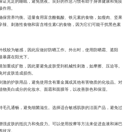
证充足的睡眠，避免熬夜。良好的作息习惯有助于身体健康和免疫
极作用。
保营养均衡。适量食用富含酪氨酸、铁元素的食物，如瘦肉、坚果
辛辣、刺激性食物和富含维生素C的食物，因为它们可能干扰黑色素
线较为敏感，因此应做好防晒工作。外出时，使用防晒霜、遮阳
接暴露在阳光下。
加重或扩散，因此要避免皮肤受到机械性刺激，如摩擦、压迫等。
免对皮肤造成损伤。
激的护肤用品，避免使用含有重金属或其他有害物质的化妆品。对
植物美白成分的化妆水、面霜和面膜等，以改善肤色和保湿。
毛孔通畅，避免细菌滋生。选择适合敏感肌肤的洁面产品，避免过
强皮肤的抵抗力和免疫力。可以使用按摩等方法来促进血液和淋巴
养状况。