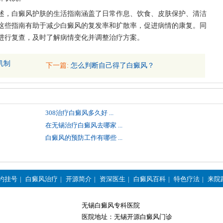
述，白癜风护肤的生活指南涵盖了日常作息、饮食、皮肤保护、清洁
这些指南有助于减少白癜风的复发率和扩散率，促进病情的康复。同
进行复查，及时了解病情变化并调整治疗方案。
机制
下一篇:
怎么判断自己得了白癜风？
308治疗白癜风多久好 ...
在无锡治疗白癜风去哪家 ...
白癜风的预防工作有哪些 ...
约挂号
|
白癜风治疗
|
开源简介
|
资深医生
|
白癜风百科
|
特色疗法
|
来院
无锡白癜风专科医院
医院地址：无锡开源白癜风门诊