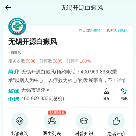
无锡开源白癜风
昨日浏览
4844
总浏览
299.1万
无锡开源白癜风
白癜风
服务次数
5938
好评数
5835
好评率
100%
无锡开源白癜风(预约电话：400-969-8336)秉
承“以病人为中心、以疗效为核心”的发展宗旨，不断引进
详情
人才、设备，立志以优质化的服务品质和医疗水平倾力
无锡市梁溪区
打造白癜风治疗品牌。
400-969-8336(总机)
导航
致电
4人开通服务
出诊查询
医生列表
科普知识
患者评价