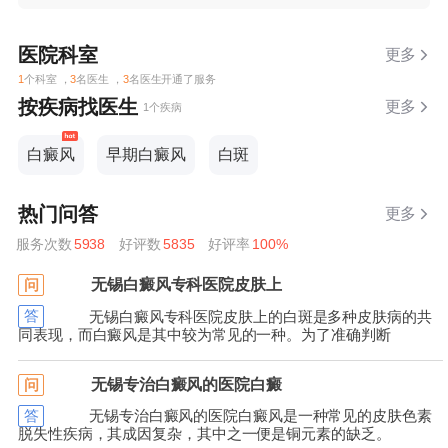
医院科室
更多
1
个科室 ，
3
名医生 ，
3
名医生开通了服务
按疾病找医生
更多
1个疾病
白癜风
早期白癜风
白斑
热门问答
更多
服务次数
5938
好评数
5835
好评率
100%
无锡白癜风专科医院皮肤上
问
答
无锡白癜风专科医院皮肤上的白斑是多种皮肤病的共
同表现，而白癜风是其中较为常见的一种。为了准确判断
无锡专治白癜风的医院白癜
问
答
无锡专治白癜风的医院白癜风是一种常见的皮肤色素
脱失性疾病，其成因复杂，其中之一便是铜元素的缺乏。