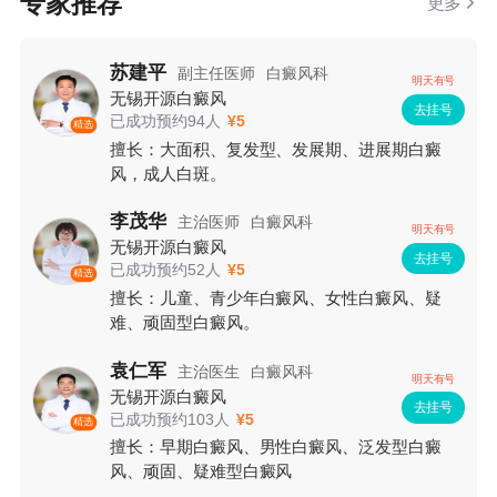
专家推荐
更多
苏建平
副主任医师
白癜风科
明天有号
无锡开源白癜风
去挂号
已成功预约94人
¥5
精选
擅长：大面积、复发型、发展期、进展期白癜
风，成人白斑。
李茂华
主治医师
白癜风科
明天有号
无锡开源白癜风
去挂号
已成功预约52人
¥5
精选
擅长：儿童、青少年白癜风、女性白癜风、疑
难、顽固型白癜风。
袁仁军
主治医生
白癜风科
明天有号
无锡开源白癜风
去挂号
已成功预约103人
¥5
精选
擅长：早期白癜风、男性白癜风、泛发型白癜
风、顽固、疑难型白癜风