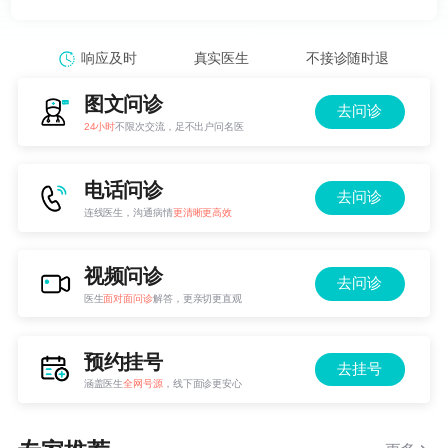
响应及时
真实医生
不接诊随时退
图文问诊
去问诊
24小时
不限次交流，足不出户问名医
电话问诊
去问诊
连线医生，沟通病情
更清晰更高效
视频问诊
去问诊
医生
面对面问诊
解答，更亲切更直观
预约挂号
去挂号
涵盖医生
全网号源
，线下面诊更安心