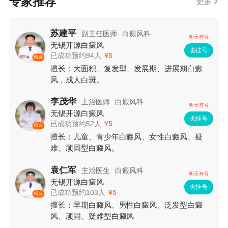
专家推荐
更多
苏建平
副主任医师
白癜风科
明天有号
无锡开源白癜风
去挂号
已成功预约94人
¥5
精选
擅长：大面积、复发型、发展期、进展期白癜
风，成人白斑。
李茂华
主治医师
白癜风科
明天有号
无锡开源白癜风
去挂号
已成功预约52人
¥5
精选
擅长：儿童、青少年白癜风、女性白癜风、疑
难、顽固型白癜风。
袁仁军
主治医生
白癜风科
明天有号
无锡开源白癜风
去挂号
已成功预约103人
¥5
精选
擅长：早期白癜风、男性白癜风、泛发型白癜
风、顽固、疑难型白癜风