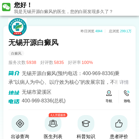
您好！
无锡开源白癜风
我是无锡开源白癜风的医生，您的白斑发现多久了？
昨日浏览
4844
总浏览
299.1万
无锡开源白癜风
白癜风
服务次数
5938
好评数
5835
好评率
100%
无锡开源白癜风(预约电话：400-969-8336)秉
承“以病人为中心、以疗效为核心”的发展宗旨，不断引进
详情
人才、设备，立志以优质化的服务品质和医疗水平倾力
无锡市梁溪区
打造白癜风治疗品牌。
400-969-8336(总机)
导航
致电
4人开通服务
出诊查询
医生列表
科普知识
患者评价