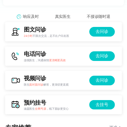
响应及时
真实医生
不接诊随时退
图文问诊
去问诊
24小时
不限次交流，足不出户问名医
电话问诊
去问诊
连线医生，沟通病情
更清晰更高效
视频问诊
去问诊
医生
面对面问诊
解答，更亲切更直观
预约挂号
去挂号
涵盖医生
全网号源
，线下面诊更安心