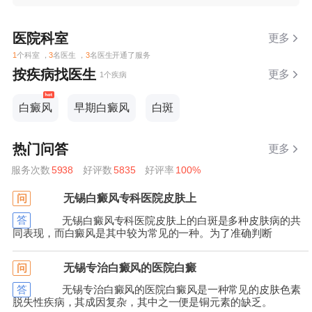
医院科室
更多
1
个科室 ，
3
名医生 ，
3
名医生开通了服务
按疾病找医生
更多
1个疾病
白癜风
早期白癜风
白斑
热门问答
更多
服务次数
5938
好评数
5835
好评率
100%
无锡白癜风专科医院皮肤上
问
答
无锡白癜风专科医院皮肤上的白斑是多种皮肤病的共
同表现，而白癜风是其中较为常见的一种。为了准确判断
无锡专治白癜风的医院白癜
问
答
无锡专治白癜风的医院白癜风是一种常见的皮肤色素
脱失性疾病，其成因复杂，其中之一便是铜元素的缺乏。