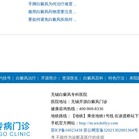
手脚白癜风为何治疗难度 ...
服用白癜风药物需要注意 ...
要如何避免白癜风疾病对 ...
约挂号
|
白癜风治疗
|
开源简介
|
资深医生
|
白癜风百科
|
特色疗法
|
来院
无锡白癜风专科医院
医院地址：无锡开源白癜风门诊
健康咨询热线：400-969-8336
地铁路线：【地铁】乘坐地铁1号线 在谈渡桥站下
手机官方网站：
http://m.wxsbdfyy.com
苏ICP备16023438
苏公网安备32021302001364号
考 不能作为诊断及医疗的依据