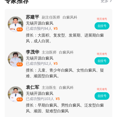
专家推荐
更多
苏建平
副主任医师
白癜风科
明天有号
无锡开源白癜风
去挂号
已成功预约94人
¥5
精选
擅长：大面积、复发型、发展期、进展期白癜
风，成人白斑。
李茂华
主治医师
白癜风科
明天有号
无锡开源白癜风
去挂号
已成功预约52人
¥5
精选
擅长：儿童、青少年白癜风、女性白癜风、疑
难、顽固型白癜风。
袁仁军
主治医生
白癜风科
明天有号
无锡开源白癜风
去挂号
已成功预约103人
¥5
精选
擅长：早期白癜风、男性白癜风、泛发型白癜
风、顽固、疑难型白癜风