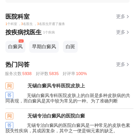
医院科室
更多
1
个科室 ，
3
名医生 ，
3
名医生开通了服务
按疾病找医生
更多
1个疾病
白癜风
早期白癜风
白斑
热门问答
更多
服务次数
5938
好评数
5835
好评率
100%
无锡白癜风专科医院皮肤上
问
答
无锡白癜风专科医院皮肤上的白斑是多种皮肤病的共
同表现，而白癜风是其中较为常见的一种。为了准确判断
无锡专治白癜风的医院白癜
问
答
无锡专治白癜风的医院白癜风是一种常见的皮肤色素
脱失性疾病，其成因复杂，其中之一便是铜元素的缺乏。