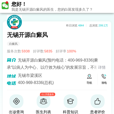
您好！
无锡开源白癜风
我是无锡开源白癜风的医生，您的白斑发现多久了？
昨日浏览
4844
总浏览
299.1万
无锡开源白癜风
白癜风
服务次数
5938
好评数
5835
好评率
100%
无锡开源白癜风(预约电话：400-969-8336)秉
承“以病人为中心、以疗效为核心”的发展宗旨，不断引进
详情
人才、设备，立志以优质化的服务品质和医疗水平倾力
无锡市梁溪区
打造白癜风治疗品牌。
400-969-8336(总机)
导航
致电
4人开通服务
出诊查询
医生列表
科普知识
患者评价