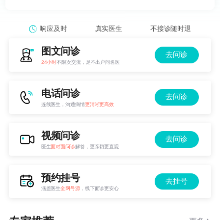
响应及时
真实医生
不接诊随时退
图文问诊
去问诊
24小时
不限次交流，足不出户问名医
电话问诊
去问诊
连线医生，沟通病情
更清晰更高效
视频问诊
去问诊
医生
面对面问诊
解答，更亲切更直观
预约挂号
去挂号
涵盖医生
全网号源
，线下面诊更安心